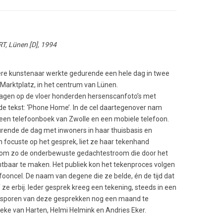
T, Lünen [D], 1994
dere kunstenaar werkte gedurende een hele dag in twee
Marktplatz, in het centrum van Lünen.
lagen op de vloer honderden hersenscanfoto’s met
de tekst: ‘Phone Home’. In de cel daartegenover nam
en telefoonboek van Zwolle en een mobiele telefoon.
rende de dag met inwoners in haar thuisbasis en
h focuste op het gesprek, liet ze haar tekenhand
om zo de onderbewuste gedachtestroom die door het
baar te maken. Het publiek kon het tekenproces volgen
ooncel. De naam van degene die ze belde, én de tijd dat
ze erbij. Ieder gesprek kreeg een tekening, steeds in een
e sporen van deze gesprekken nog een maand te
Ineke van Harten, Helmi Helmink en Andries Eker.